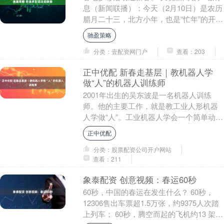
息（新闻联播）：今天（2月10日）是农历
腊月二十三，北方小年，也是“忙年”的开
始。人们逛大集、办年货、赏花灯，年的
驰盈策略
脚步越来....
分类：壹配资网门户
查看：203
正中优配 新春走基层｜教机器人学
做“人”的机器人训练师
2001年出生的吴东波是一名机器人训练
师。他的主要工作，就是教工业人形机器
人学做“人”。工业机器人学会一个简单动
作，至少需要重复300次，机器人训练师的
正中优配
目标就是....
分类：股票配资公司开户网站
查看：211
象泰配资 创意视频：春运60秒
60秒，中国的春运在发生什么？ 60秒，
12306售出车票超1.5万张，约9375人次踏
上列车； 60秒，腾空而起的飞机约13 架，