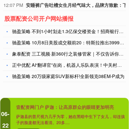
12:07 PM
安睡裤广告吐槽女生月
股票配资公司开户网站播报
驰盈策略 不到1小时划走1.3亿保交楼资金！招商银行福州分行
驰盈策略 10月8日美股成交额前20：特斯拉推出39990美
象泰配资 三工视频·新360行之装修管家｜不仅告诉你装修门道
正中优配 AI“翻译官”在岗，机器人乐队表演！中关村论坛年会
驰盈策略 20万级家庭SUV新标杆!全新领克08EM-P成为
壹配资网门户 萨迦：让高原群众的眼睛更加明亮
06-
萨迦县的普尺视力几乎为零，她在黑暗中生下了女儿，却连孩
子的脸庞都无法看清。20多....
22