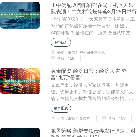
正中优配 AI“翻译官”在岗，机器人乐
队表演！中关村论坛年会3月25日举行
“今年的论坛年会，大家将真实体验到人工
智能的进化如何赋能千行百业。比如，
AI‘翻译官’将全程在岗，服务语言从中文、
英文2种语言拓展到法、俄、西等8种语
正中优配
言，让八方....
分类：股票配资公司开户网站
查看：128
象泰配资 经济日报：经济大省“奔
富”也要“带富”
文章指出，经济大省家底厚实、基础更
稳、优势更多、韧性更强，也都是人口大
省，在优化支撑共同富裕的经济结构、完
善城乡融合和区域协调的体制机制、实现
象泰配资
包容性增长的有效路....
分类：股票配资官网
查看：109
驰盈策略 新增专项债券发行提速，财