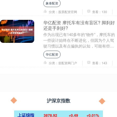
约1649人次登机启程； 6....
象泰配资
分类：股票配资官网
查看：130
华亿配资 摩托车有没有盲区? 脚刹好
还是手刹好?
作为出现已有140多年的“物件”，摩托车的
一些设计始终在不断进化，但因为个人驾
驶习惯以及有点偏执的认知，可能有些车
友对于某些新鲜事物及重组方式会有不同
华亿配资
的看法。 ....
分类：壹配资网门户
查看：143
沪深京指数
上证综指
3878.92
+0.49
+0.01%