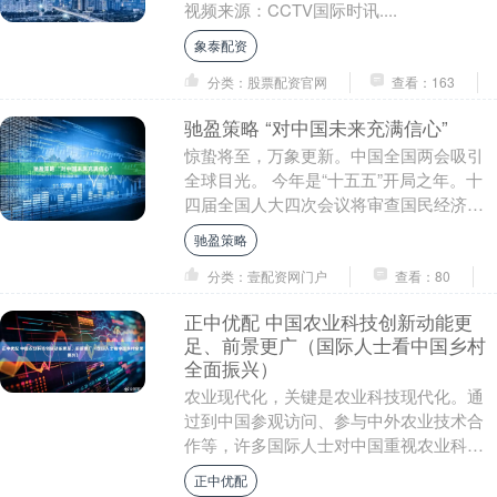
视频来源：CCTV国际时讯....
象泰配资
分类：股票配资官网
查看：163
驰盈策略 “对中国未来充满信心”
惊蛰将至，万象更新。中国全国两会吸引
全球目光。 今年是“十五五”开局之年。十
四届全国人大四次会议将审查国民经济和
社会发展第十五个五年规划纲要草案，海
驰盈策略
外各界高度关....
分类：壹配资网门户
查看：80
正中优配 中国农业科技创新动能更
足、前景更广（国际人士看中国乡村
全面振兴）
农业现代化，关键是农业科技现代化。通
过到中国参观访问、参与中外农业技术合
作等，许多国际人士对中国重视农业科技
研发投入应用、因地制宜发展农业新质生
正中优配
产力取得的成效印....