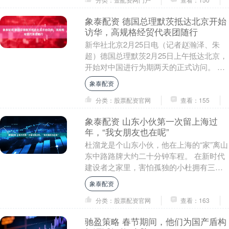
象泰配资 德国总理默茨抵达北京开始
访华，高规格经贸代表团随行
新华社北京2月25日电（记者赵瀚泽、朱
超）德国总理默茨2月25日上午抵达北京，
开始对中国进行为期两天的正式访问。 此
访是默茨就任以来首次访华。访问期间，
象泰配资
习近平主....
分类：股票配资官网
查看：155
象泰配资 山东小伙第一次留上海过
年，“我女朋友也在呢”
杜溜龙是个山东小伙，他在上海的“家”离山
东中路路牌大约二十分钟车程。 在新时代
建设者之家里，害怕孤独的小杜拥有三个
舍友。几人没事儿一起出去吃吃饭，打打
象泰配资
游戏，或者....
分类：股票配资官网
查看：163
驰盈策略 春节期间，他们为国产盾构