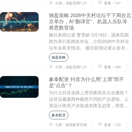
分类：壹配资网门户
查看：147
驰盈策略 2026中关村论坛于下周在北
京举办，AI“翻译官”、机器人乐队等
将悉数登场
极目新闻记者 曹雪娇 3月18日，国务院新
闻办举行新闻发布会，介绍2026中关村论
坛年会有关情况。 极目新闻记者从发布会
现场获悉，经国务院批准，2026中关村
驰盈策略
论....
分类：壹配资网门户
查看：164
象泰配资 抖音为什么用”上滑”而不
是”点击”？
为什么抖音选择上滑切换而非点击播放？
这背后藏着两种截然不同的产品逻辑。上
滑设计将用户决策成本降至趋零，用算法
驱动的无限流制造沉浸体验，而点击模式
象泰配资
则保留了用户的选....
分类：股票配资官网
查看：133