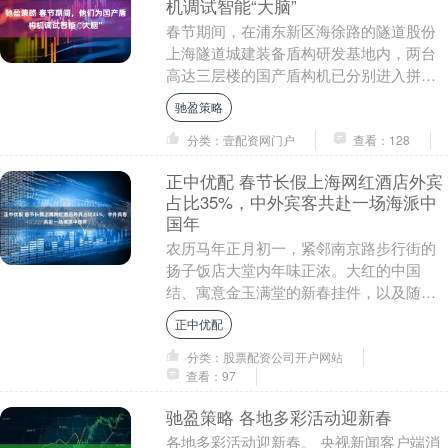
机调试智能“大脑”
春节期间，在浦东新区海徐路的隧道股份
上海隧道城建装备盾构研发基地内，两台
高达三层楼的国产盾构机已分别进入拼
装、调试阶段，为后续穿越复杂地层做好
驰盈策略
万全准备。 调试智....
分类：壹配资网门户
查看：128
正中优配 春节长假上海网红酒店外宾
占比35%，中外宾客共赴一场海派中
国年
农历马年正月初一，紧邻南京路步行街的
扬子饭店大堂内年味正浓。大红的中国
结、寓意金玉满堂的新春挂件，以及随处
可见的骏马造型装饰，将这座中西合璧的
正中优配
历史保护建筑装点得....
分类：股票配资公司开户网站
查看：97
驰盈策略 各地多彩活动迎新春
各地多彩活动迎新春。 央视新闻客户端消