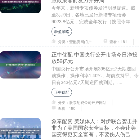
政政策靠前发力开好局
今年来，新增专项债券发行明显提速。截
至3月9日，各地已发行新增专项债券
9023.8亿元，完成全年发行（按照今年我
国安排地方政府专项债券4.4万亿元计算）
驰盈策略
进度的2....
分类：壹配资网门户
查看：181
正中优配 中国央行公开市场今日净投
放52亿元
中国央行公开市场开展395亿元7天期逆回
购操作，操作利率1.40%，与前次持平。今
日有343亿元7天期逆回购到期。....
正中优配
分类：股票配资公司开户网站
查看：190
象泰配资 美媒体人：对伊联合袭击并
非为了美国国家安全目标，不会让美
国变得更安全富有，不要伤人伤己