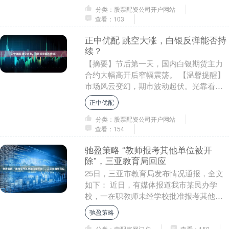
分类：股票配资公司开户网站
查看：103
正中优配 跳空大涨，白银反弹能否持
续？
【摘要】节后第一天，国内白银期货主力
合约大幅高开后窄幅震荡。 【温馨提醒】
市场风云变幻，期市波动起伏。光靠看盘
可不够！加入我们的专属社群，专业分析
正中优配
师实时直播、金....
分类：股票配资公司开户网站
查看：154
驰盈策略 “教师报考其他单位被开
除”，三亚教育局回应
25日，三亚市教育局发布情况通报，全文
如下： 近日，有媒体报道我市某民办学
校，一在职教师未经学校批准报考其他单
位被解除劳动关系一事引发关注。经核
驰盈策略
查，目前该争议已....
分类：壹配资网门户
查看：150