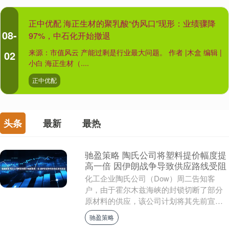
正中优配 海正生材的聚乳酸“伪风口”现形：业绩骤降
08-
97%，中石化开始撤退
来源：市值风云 产能过剩是行业最大问题。 作者 |木盒 编辑 |
02
小白 海正生材（....
正中优配
头条
最新
最热
驰盈策略 陶氏公司将塑料提价幅度提
高一倍 因伊朗战争导致供应路线受阻
化工企业陶氏公司（Dow）周二告知客
户，由于霍尔木兹海峡的封锁切断了部分
原材料的供应，该公司计划将其先前宣布
的塑料树脂提价幅度提高一倍。陶氏公司
驰盈策略
首席执行官詹姆斯....